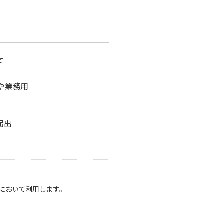
て
や業務用
届出
において利用します。